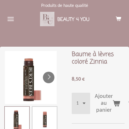
Produits de haute qualité
Passer
au
BEAUTY 4 YOU
contenu
principal
Baume à lèvres
coloré Zinnia
8,50 €
Ajouter
au
panier