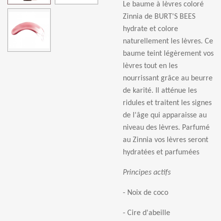
Le baume
à
l
è
vres color
é
Zinnia de BURT'S BEES
hydrate et colore
naturellement les l
è
vres. Ce
baume teint l
é
g
è
rement vos
l
è
vres tout en les
nourrissant gr
â
ce au beurre
de karit
é
. Il att
é
nue les
ridules et traitent les signes
de l'
â
ge qui apparaisse au
niveau des l
è
vres. Parfum
é
au Zinnia vos l
è
vres seront
hydrat
é
es et parfum
é
es
Principes actifs
- Noix de coco
- Cire d'abeille