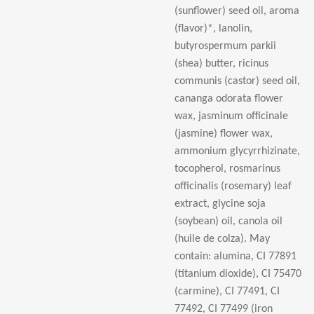
(sunflower) seed oil, aroma
(flavor)*, lanolin,
butyrospermum parkii
(shea) butter, ricinus
communis (castor) seed oil,
cananga odorata flower
wax, jasminum officinale
(jasmine) flower wax,
ammonium glycyrrhizinate,
tocopherol, rosmarinus
officinalis (rosemary) leaf
extract, glycine soja
(soybean) oil, canola oil
(huile de colza). May
contain: alumina, CI 77891
(titanium dioxide), CI 75470
(carmine), CI 77491, CI
77492, CI 77499 (iron