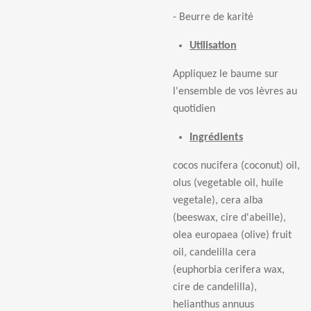
- Beurre de karit
é
Utilisation
Appliquez le baume sur
l'ensemble de vos l
è
vres au
quotidien
Ingrédients
cocos nucifera (coconut) oil,
olus (vegetable oil, huile
vegetale), cera alba
(beeswax, cire d'abeille),
olea europaea (olive) fruit
oil, candelilla cera
(euphorbia cerifera wax,
cire de candelilla),
helianthus annuus