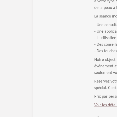
à votre type 
de la peau à 
La séance inc
- Une consul
- Une applica
- L'utilisati
- Des conseil
- Des touches
Notre objecti
événement ave
seulement vou
Réservez vot
spécial. C'es
Prix par per
Voir les détai