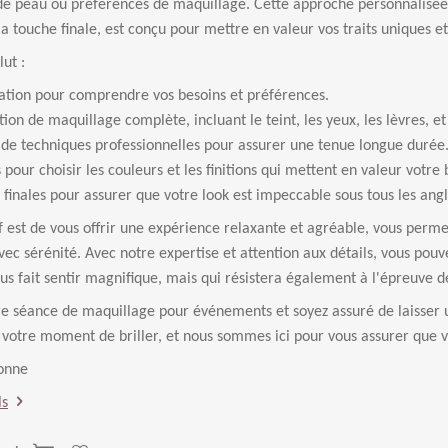
de peau ou préférences de maquillage. Cette approche personnalisée 
la touche finale, est conçu pour mettre en valeur vos traits uniques e
lut :
tation pour comprendre vos besoins et préférences.
tion de maquillage complète, incluant le teint, les yeux, les lèvres, et
on de techniques professionnelles pour assurer une tenue longue durée
s pour choisir les couleurs et les finitions qui mettent en valeur votre
 finales pour assurer que votre look est impeccable sous tous les angl
f est de vous offrir une expérience relaxante et agréable, vous perm
c sérénité. Avec notre expertise et attention aux détails, vous pou
s fait sentir magnifique, mais qui résistera également à l'épreuve de
re séance de maquillage pour événements et soyez assuré de laisse
t votre moment de briller, et nous sommes ici pour vous assurer que v
sonne
ls