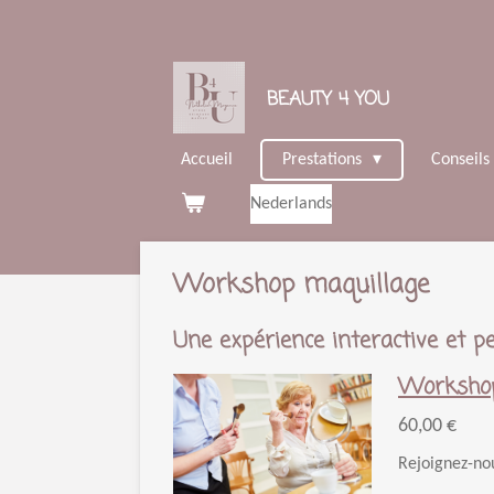
Passer
au
contenu
BEAUTY 4 YOU
principal
Accueil
Prestations
Conseils
Nederlands
Workshop maquillage
Une expérience interactive et p
Workshop
60,00 €
Rejoignez-nou