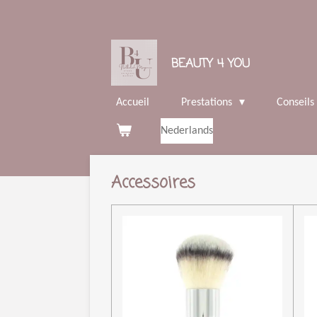
Passer
au
contenu
BEAUTY 4 YOU
principal
Accueil
Prestations
Conseils
Nederlands
Accessoires