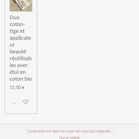
Duo
coton-
tige et
applicate
ur
beauté
réutilisab
les avec
étui en
coton bio
11,50 €
Ajouter au panier
"La beauté est dans les yeux de celui qui regarde."
Oscar Wilde