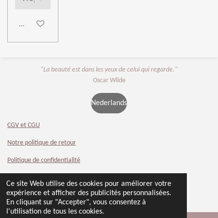
Ajouter au panier
"La beauté est dans les yeux de celui qui regarde."
Oscar Wilde
Nederlands
CGV et CGU
Notre politique de retour
Politique de confidentialité
Contact
Ce site Web utilise des cookies pour améliorer votre
© 2024 - 2026 Beauty 4 You
expérience et afficher des publicités personnalisées.
Propulsé par
Webador
En cliquant sur "Accepter", vous consentez à
l'utilisation de tous les cookies.