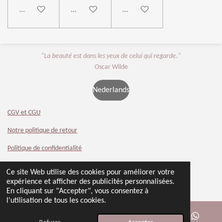
Ajouter au panier
Ajouter au panier
Ajouter au panier
"La beauté est dans les yeux de celui qui regarde."
Oscar Wilde
Nederlands
CGV et CGU
Notre politique de retour
Politique de confidentialité
Contact
Ce site Web utilise des cookies pour améliorer votre
© 2024 - 2026 Beauty 4 You
expérience et afficher des publicités personnalisées.
Propulsé par
Webador
En cliquant sur "Accepter", vous consentez à
l'utilisation de tous les cookies.