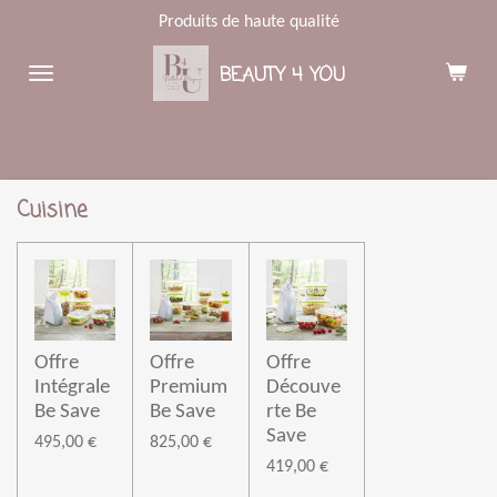
Produits de haute qualité
Passer
au
BEAUTY 4 YOU
contenu
principal
Cuisine
Offre
Offre
Offre
Intégrale
Premium
Découve
Be Save
Be Save
rte Be
Save
495,00 €
825,00 €
419,00 €