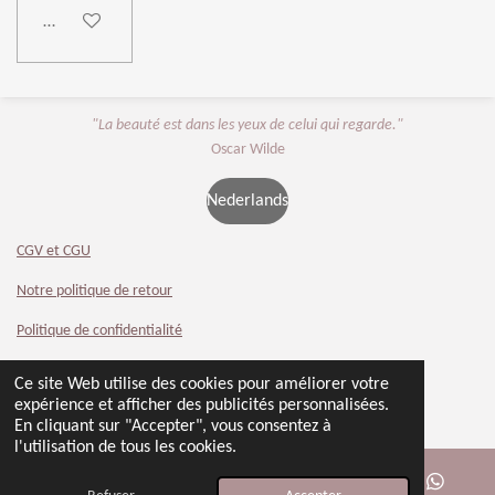
Ajouter au panier
"La beauté est dans les yeux de celui qui regarde."
Oscar Wilde
Nederlands
CGV et CGU
Notre politique de retour
Politique de confidentialité
Contact
Ce site Web utilise des cookies pour améliorer votre
© 2024 - 2026 Beauty 4 You
expérience et afficher des publicités personnalisées.
Propulsé par
Webador
En cliquant sur "Accepter", vous consentez à
l'utilisation de tous les cookies.