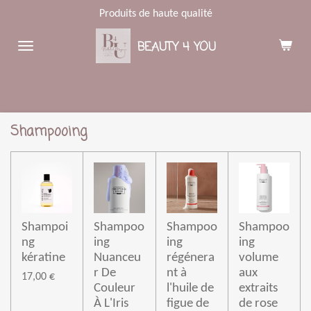
Produits de haute qualité
Passer
au
BEAUTY 4 YOU
contenu
principal
Shampooing
Shampoi
Shampoo
Shampoo
Shampoo
ng
ing
ing
ing
kératine
Nuanceu
régénera
volume
r De
nt à
aux
17,00 €
Couleur
l'huile de
extraits
À L'Iris
figue de
de rose