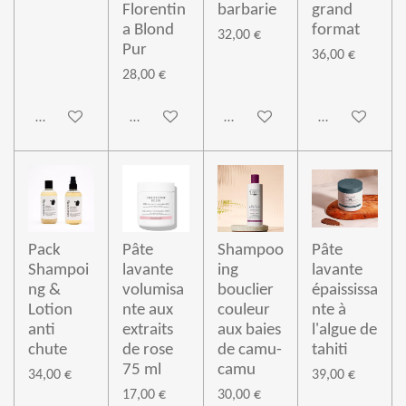
Florentin
barbarie
grand
a Blond
format
32,00 €
Pur
36,00 €
28,00 €
Ajouter au panier
Ajouter au panier
Ajouter au panier
Ajouter au pan
Pack
Pâte
Shampoo
Pâte
Shampoi
lavante
ing
lavante
ng &
volumisa
bouclier
épaississa
Lotion
nte aux
couleur
nte à
anti
extraits
aux baies
l'algue de
chute
de rose
de camu-
tahiti
75 ml
camu
34,00 €
39,00 €
17,00 €
30,00 €