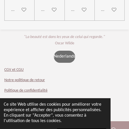
Ajouter au panier
Ajouter au panier
Ajouter au panier
Ajouter au pan
"La beauté est dans les yeux de celui qui regarde."
Oscar Wilde
Nederlands
CGV et CGU
Notre politique de retour
Politique de confidentialité
Contact
Ce site Web utilise des cookies pour améliorer votre
© 2024 - 2026 Beauty 4 You
expérience et afficher des publicités personnalisées.
Propulsé par
Webador
En cliquant sur "Accepter", vous consentez à
l'utilisation de tous les cookies.