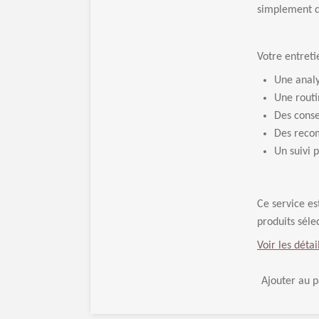
simplement de
Votre entreti
Une analy
Une routi
Des consei
Des recom
Un suivi p
Ce service es
produits séle
Voir les détai
Ajouter au p