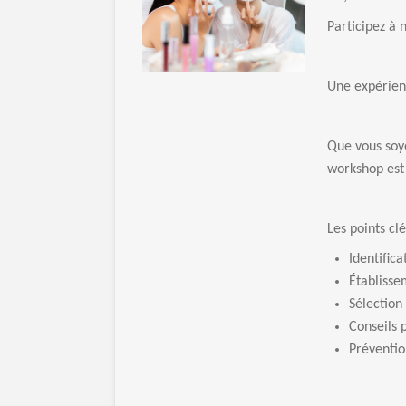
Participez à n
Une expérienc
Que vous soye
workshop est 
Les points cl
Identific
Établisse
Sélection
Conseils 
Préventio