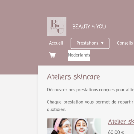
Passer
au
contenu
BEAUTY 4 YOU
principal
Accueil
Prestations
Conseils
Nederlands
Ateliers skincare
Découvrez nos prestations conçues pour allie
Chaque prestation vous permet de reparti
quotidien.
Atelier s
60,00 €