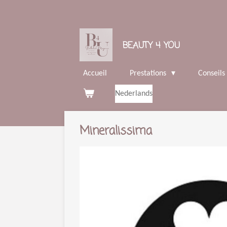
Passer
au
contenu
BEAUTY 4 YOU
principal
Accueil
Prestations
Conseils
Nederlands
Mineralissima