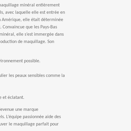
 maquillage minéral entièrement
s, avec laquelle elle est entrée en
n Amérique, elle était déterminée
t. Convaincue que les Pays-Bas
minéral, elle s’est immergée dans
roduction de maquillage. Son
vironnement possible.
ulier les peaux sensibles comme la
 et éclatant.
t devenue une marque
els. L’équipe passionnée aide des
uver le maquillage parfait pour