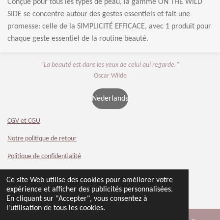
Conçue pour tous les types de peau, la gamme ON THE WILD
SIDE se concentre autour des gestes essentiels et fait une
promesse: celle de la SIMPLICITÉ EFFICACE, avec 1 produit pour
chaque geste essentiel de la routine beauté.
"La beauté est dans les yeux de celui qui regarde."
Oscar Wilde
Nederlands
CGV et CGU
Notre politique de retour
Politique de confidentialité
Contact
Ce site Web utilise des cookies pour améliorer votre
© 2024 - 2026 Beauty 4 You
expérience et afficher des publicités personnalisées.
Propulsé par
Webador
En cliquant sur "Accepter", vous consentez à
l'utilisation de tous les cookies.