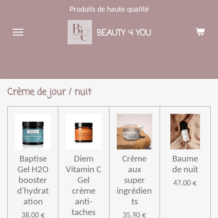
Produits de haute qualité
Passer
au
BEAUTY 4 YOU
contenu
principal
Crème de jour / nuit
Baptise
Diem
Crème
Baume
Gel H2O
Vitamin C
aux
de nuit
booster
Gel
super
47,00 €
d'hydrat
crème
ingrédien
ation
anti-
ts
taches
38,00 €
35,90 €