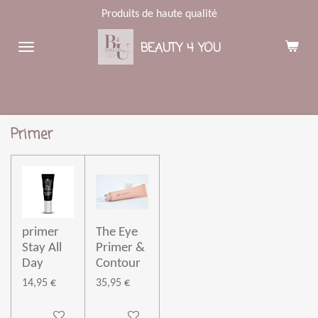
Produits de haute qualité
Passer
au
BEAUTY 4 YOU
contenu
principal
Primer
primer
The Eye
Stay All
Primer &
Day
Contour
14,95 €
35,95 €
Ajouter au panier
Ajouter au panier