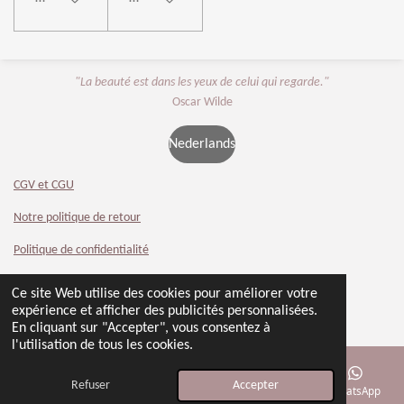
"La beauté est dans les yeux de celui qui regarde."
Oscar Wilde
Nederlands
CGV et CGU
Notre politique de retour
Politique de confidentialité
Contact
Ce site Web utilise des cookies pour améliorer votre
© 2024 - 2026 Beauty 4 You
expérience et afficher des publicités personnalisées.
Propulsé par
Webador
En cliquant sur "Accepter", vous consentez à
l'utilisation de tous les cookies.
Refuser
Accepter
E-mail
Téléphone
Carte
Facebook
WhatsApp