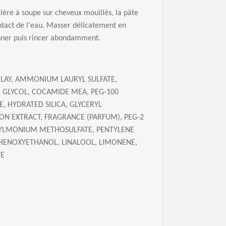
l
è
re
à
soupe sur cheveux mouill
é
s, la p
â
te
tact de l
’
eau. Masser d
é
licatement en
ner puis rincer abondamment.
LAY, AMMONIUM LAURYL SULFATE,
 GLYCOL, COCAMIDE MEA, PEG-100
E, HYDRATED SILICA, GLYCERYL
ON EXTRACT, FRAGRANCE (PARFUM), PEG-2
MONIUM METHOSULFATE, PENTYLENE
PHENOXYETHANOL, LINALOOL, LIMONENE,
TE