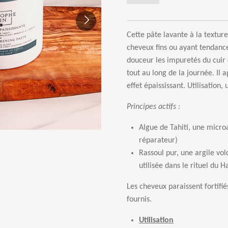
Cette p
â
te lavante
à
la texture
cheveux fins ou ayant tendan
douceur les impuret
é
s du cuir
tout au long de la journ
é
e. Il 
effet
é
paississant. Utilisation,
Principes actifs :
Algue de Tahiti, une microa
r
é
parateur)
Rassoul pur, une argile vo
utilis
é
e dans le rituel du 
Les cheveux paraissent fortifi
é
fournis.
Utilisation