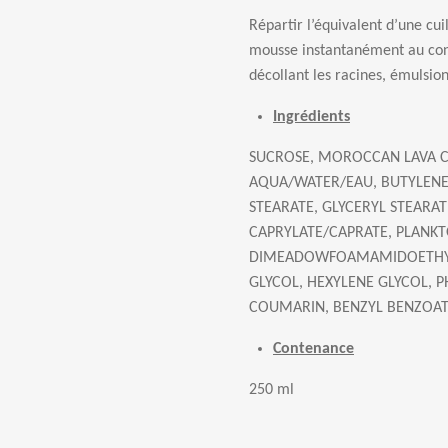
R
é
partir l
’é
quivalent d
’
une cuil
mousse instantan
é
ment au con
d
é
collant les racines,
é
mulsion
Ingrédients
SUCROSE, MOROCCAN LAVA C
AQUA/WATER/EAU, BUTYLENE
STEARATE, GLYCERYL STEARAT
CAPRYLATE/CAPRATE, PLANKT
DIMEADOWFOAMAMIDOETHYL
GLYCOL, HEXYLENE GLYCOL, 
COUMARIN, BENZYL BENZOA
Contenance
250 ml