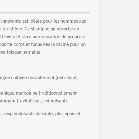
 innovante est id
é
ale pour les hommes aux
ce
à
s
’
affiner. Ce shampooing absorbe en
 chevelu et offre une sensation de propret
é
apporte corps et tonus d
è
s la racine pour un
 une fois par semaine.
lgue cultiv
é
e durablement (densifiant,
lcanique marocaine traditionnellement
Hammam (revitalisant, volumisant)
s, resplendissants de sant
é
, plus
é
pais et