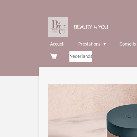
Passer
au
contenu
BEAUTY 4 YOU
principal
Accueil
Prestations
Conseils
Nederlands