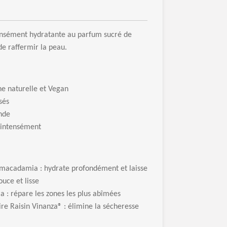
ns
é
ment hydratante au parfum sucr
é
de
de raffermir la peau.
ne naturelle et Vegan
s
é
s
nde
intens
é
ment
e macadamia
: hydrate profond
é
ment et laisse
uce et lisse
la
: r
é
pare les zones les plus ab
î
m
é
es
ire Raisin Vinanza
®
:
é
limine la s
é
cheresse