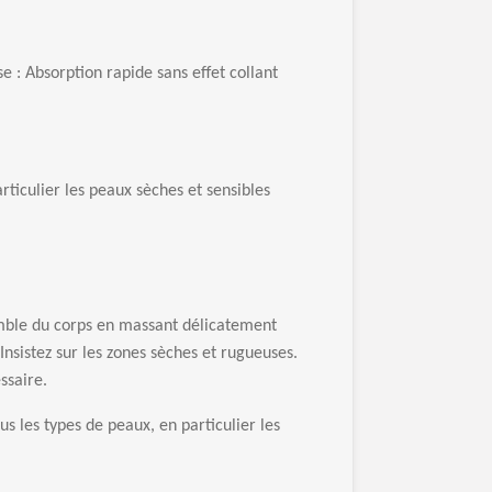
se
: Absorption rapide sans effet collant
articulier les peaux s
è
ches et sensibles
mble du corps en massant d
é
licatement
 Insistez sur les zones s
è
ches et rugueuses.
ssaire.
us les types de peaux, en particulier les