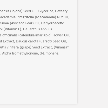
nsis (Jojoba) Seed Oil, Glycerine, Cetearyl
Macadamia integrifolia (Macadamia) Nut Oil,
issima (Avocado Pear) Oil, Dehydroacetic
ol (Vitamin E), Helianthus annuus
a officinalis (calendula/marigold) Flower Oil,
ed Extract, Daucus carota (Carrot) Seed Oil,
itis vinifera (grape) Seed Extract, (Vinanza
®
: Alpha Isomethylionone, d-Limonene,