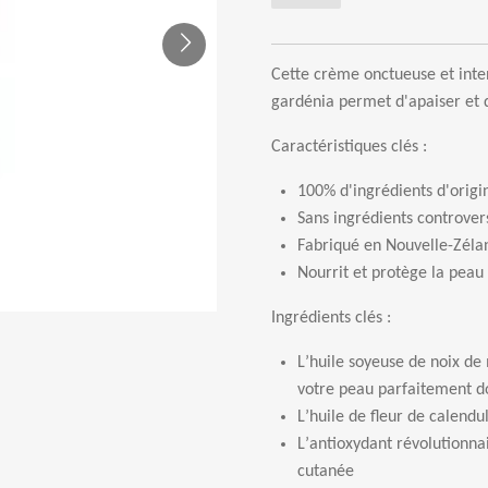
Cette cr
è
me onctueuse et inte
gard
é
nia permet d'apaiser et 
Caractéristiques clés :
100% d'ingr
é
dients d'origi
Sans ingr
é
dients controver
Fabriqu
é
en Nouvelle-Z
é
la
Nourrit et prot
è
ge la peau 
Ingrédients clés :
L
’
huile soyeuse de noix d
votre peau parfaitement do
L
’
huile de fleur de calendu
L
’
antioxydant r
é
volutionna
cutan
é
e