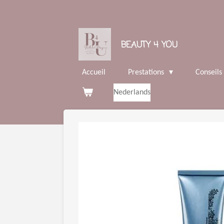
Passer
au
contenu
BEAUTY 4 YOU
principal
Accueil
Prestations
Conseils
Nederlands