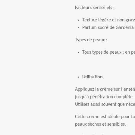
Facteurs sensoriels :
Texture l
é
g
è
re et non gras
Parfum sucr
é
de Gard
é
nia
Types de peaux :
Tous types de peaux
: en p
Utilisation
Appliquez la cr
è
me sur l'ense
jusqu'
à
p
é
n
é
tration compl
è
te.
Utilisez aussi souvent que n
é
ce
Cette cr
è
me est id
é
ale pour to
peaux s
è
ches et sensibles.