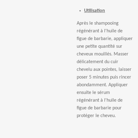
Utilisation
Apr
è
s le shampooing
r
é
g
é
n
é
rant
à
l'huile de
figue de barbarie, appliquer
une petite quantit
é
sur
cheveux mouill
é
s. Masser
d
é
licatement du cuir
chevelu aux pointes, laisser
poser 5 minutes puis rincer
abondamment. Appliquer
ensuite le s
é
rum
r
é
g
é
n
é
rant
à
l'huile de
figue de barbarie pour
prot
é
ger le cheveu.