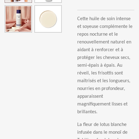
Cette huile de soin intense
et soyeuse compl
é
mente le
repos nocturne et le
renouvellement naturel en
aidant
à
renforcer et
à
prot
é
ger les cheveux secs,
semi-
é
pais
à é
pais. Au
r
é
veil, les frisottis sont
ma
î
tris
é
s et les longueurs,
nourries en profondeur,
apparaissent
magnifiquement lisses et
brillantes.
La fleur de lotus blanche
infusée dans le monoï de