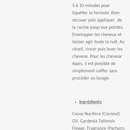
5
à
10 minutes pour
liqu
é
fier la formule. Bien
secouer puis appliquer
de
la racine jusqu
’
aux pointes.
Envelopper les cheveux et
laisser agir toute la nuit. Au
r
é
veil, rincer puis laver les
cheveux. Pour les cheveux
é
pais, il est possible de
simplement coiffer sans
proc
é
der au lavage.
Ingrédients
Cocos Nucifera (Coconut)
Oil, Gardenia Taitensis
Flower, Fragrance (Parfum),