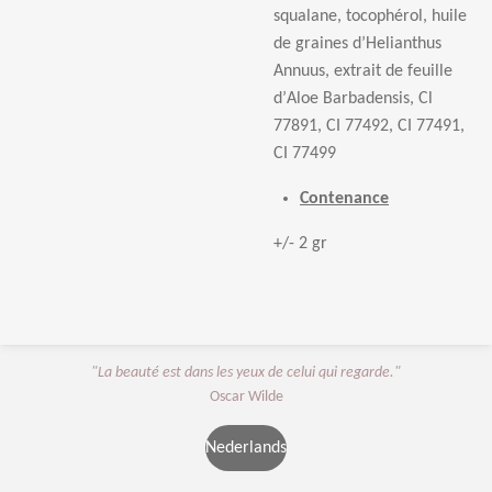
squalane, tocoph
é
rol, huile
de graines d
’
Helianthus
Annuus, extrait de feuille
d
’
Aloe Barbadensis, Cl
77891, CI 77492, CI 77491,
CI 77499
Contenance
+/- 2 gr
"La beauté est dans les yeux de celui qui regarde."
Oscar Wilde
Nederlands