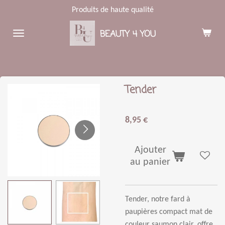
Produits de haute qualité
Passer
au
BEAUTY 4 YOU
contenu
principal
Tender
8,95 €
Ajouter
au panier
Tender, notre fard
à
paupi
è
res compact mat de
couleur saumon clair, offre