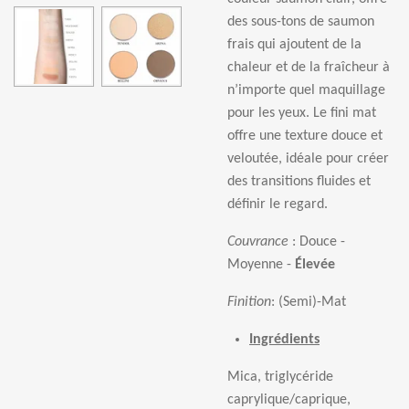
des sous-tons de saumon
frais qui ajoutent de la
chaleur et de la fra
î
cheur
à
n
’
importe quel maquillage
pour les yeux. Le fini mat
offre une texture douce et
velout
é
e, id
é
ale pour cr
é
er
des transitions fluides et
d
é
finir le regard.
Couvrance
: Douce -
Moyenne -
É
lev
é
e
Finition
:
(Semi)-Mat
Ingrédients
Mica, triglyc
é
ride
caprylique/caprique,