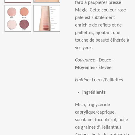
fard
à
paupi
è
res press
é
Magic. Cette couleur rose
p
â
le est subtilement
enrichie de reflets et de
paillettes, ajoutant une
touche de beaut
é é
th
é
r
é
e
à
vos yeux.
Couvrance
: Douce -
Moyenne
-
É
lev
é
e
Finition
:
Lueur/Paillettes
Ingrédients
Mica, triglyc
é
ride
caprylique/caprique,
squalane, tocoph
é
rol, huile
de graines d
’
Helianthus