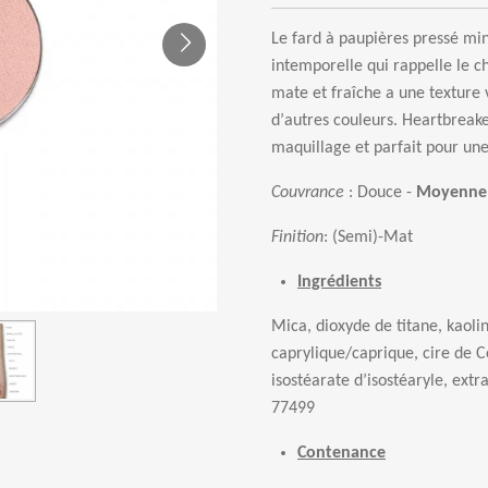
Le fard
à
paupi
è
res press
é
mi
intemporelle qui rappelle le c
mate et fra
î
che a une texture 
d
’
autres couleurs. Heartbreake
maquillage et parfait pour une 
Couvrance
: Douce -
Moyenne
Finition
:
(Semi)-Mat
Ingrédients
Mica, dioxyde de titane, kaolin
caprylique/caprique, cire de Co
isost
é
arate d
’
isost
é
aryle, extra
77499
Contenance