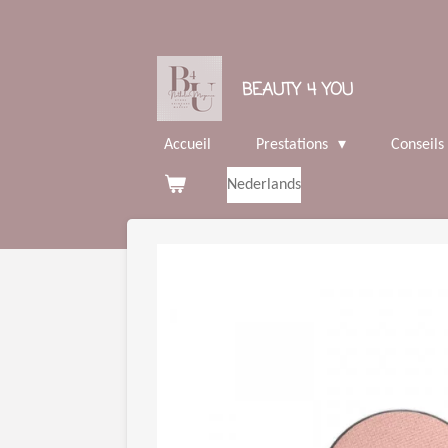
Passer
au
contenu
BEAUTY 4 YOU
principal
Accueil
Prestations
Conseils
Nederlands