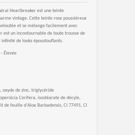
n
é
ral Heartbreaker est une teinte
harme vintage. Cette teinte rose poussi
é
reux
velout
é
e et se m
é
lange facilement avec
r est un incontournable de toute trousse de
infinit
é
de looks
é
poustouflants.
-
É
lev
é
e
, oxyde de zinc, triglyc
é
ride
pernicia Cerifera, isost
é
arate de d
é
cyle,
it de feuille d
’
Aloe Barbadensis, CI 77491, CI