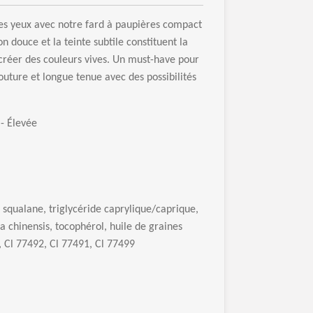
les yeux avec notre fard
à
paupi
è
res compact
on douce et la teinte subtile constituent la
cr
é
er des couleurs vives. Un must-have pour
uture et longue tenue avec des possibilit
é
s
 -
É
lev
é
e
 squalane, triglyc
é
ride caprylique/caprique,
a chinensis, tocoph
é
rol, huile de graines
 Cl 77492, Cl 77491, Cl 77499