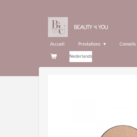
Passer
au
contenu
BEAUTY 4 YOU
principal
Accueil
Prestations
Conseils
Nederlands