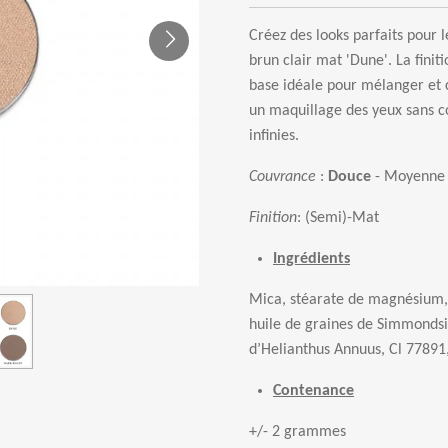
Cr
é
ez des looks parfaits pour 
brun clair mat 'Dune'. La finiti
base id
é
ale pour m
é
langer et 
un maquillage des yeux sans co
infinies.
Couvrance
:
Douce
- Moyenne
Finition
:
(Semi)-Mat
Ingrédients
Mica, st
é
arate de magn
é
sium,
huile de graines de Simmondsi
d
’
Helianthus Annuus, Cl 77891,
Contenance
+/- 2 grammes