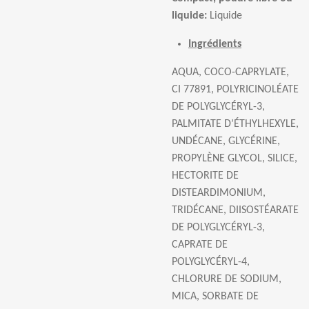
liquide:
Liquide
Ingrédients
AQUA, COCO-CAPRYLATE,
CI 77891, POLYRICINOL
É
ATE
DE POLYGLYC
É
RYL-3,
PALMITATE D
’É
THYLHEXYLE,
UND
É
CANE, GLYC
É
RINE,
PROPYL
È
NE GLYCOL, SILICE,
HECTORITE DE
DISTEARDIMONIUM,
TRID
É
CANE, DIISOST
É
ARATE
DE POLYGLYC
É
RYL-3,
CAPRATE DE
POLYGLYC
É
RYL-4,
CHLORURE DE SODIUM,
MICA, SORBATE DE