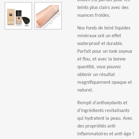
Bloom est parfait pour les
teints plus clairs avec des
nuances froides.
Nos fonds de teint liquides
min
é
raux ont un effet
waterproof et durable.
Parfait pour un look soyeux
et flou, et avec la bonne
quantit
é
, vous pouvez
obtenir un r
é
sultat
magnifiquement opaque et
naturel.
Rempli d
’
antioxydants et
d
’
ingr
é
dients revitalisants
qui hydratent la peau. Avec
des propri
é
t
é
s anti-
inflammatoires et anti-
â
ge !