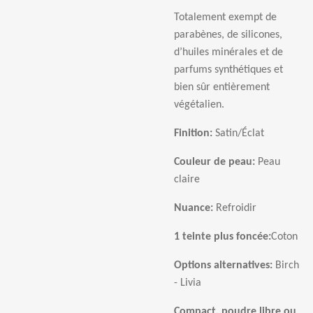
Totalement exempt de
parab
è
nes, de silicones,
d
’
huiles min
é
rales et de
parfums synth
é
tiques et
bien s
û
r enti
è
rement
v
é
g
é
talien.
Finition:
Satin/
É
clat
Couleur de peau:
Peau
claire
Nuance:
Refroidir
1 teinte plus fonc
é
e:
Coton
Options alternatives:
Birch
- Livia
Compact, poudre libre ou