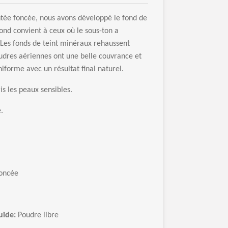
t
é
e fonc
é
e, nous avons d
é
velopp
é
le fond de
fond convient
à
ceux o
ù
le sous-ton a
 Les fonds de teint min
é
raux rehaussent
udres a
é
riennes ont une belle couvrance et
niforme avec un r
é
sultat final naturel.
is les peaux sensibles.
.
foncée
uide:
Poudre libre