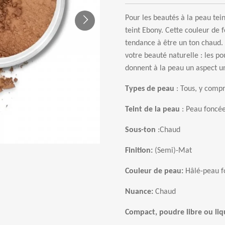
Pour les beaut
é
s
à
la peau tein
teint Ebony. Cette couleur de 
tendance
à ê
tre un ton chaud.
votre beaut
é
naturelle : les po
donnent
à
la peau un aspect u
Types de peau
: Tous, y compr
Teint de la peau
: Peau foncée
Sous-ton
:
Chaud
Finition:
(Semi)-Mat
Couleur de peau:
Hâlé-peau 
Nuance:
Chaud
Compact, poudre libre ou liq