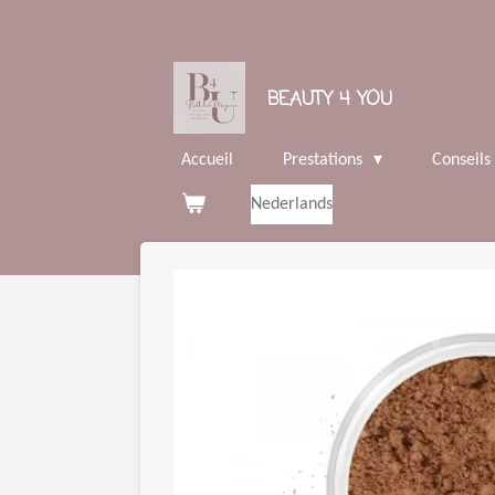
Passer
au
contenu
BEAUTY 4 YOU
principal
Accueil
Prestations
Conseils
Nederlands