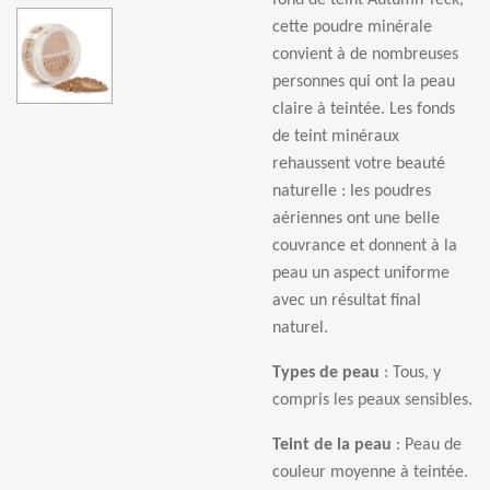
fond de teint Autumn Teck,
cette poudre min
é
rale
convient
à
de nombreuses
personnes qui ont la peau
claire
à
teint
é
e. Les fonds
de teint min
é
raux
rehaussent votre beaut
é
naturelle : les poudres
a
é
riennes ont une belle
couvrance et donnent
à
la
peau un aspect uniforme
avec un r
é
sultat final
naturel.
Types de peau
: Tous, y
compris les peaux sensibles.
Teint de la peau
: Peau de
couleur moyenne à
teintée
.