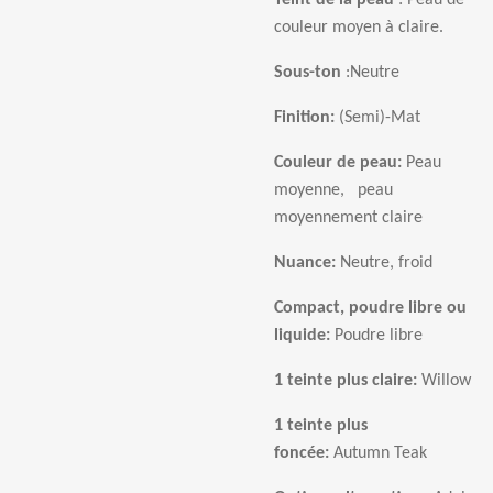
Teint de la peau
: Peau de
couleur moyen à
claire
.
Sous-ton
:
Neutre
Finition:
(Semi)-Mat
Couleur de peau:
Peau
moyenne, peau
moyennement claire
Nuance:
Neutre, froid
Compact, poudre libre ou
liquide:
Poudre libre
1 teinte plus claire:
Willow
1 teinte plus
fonc
é
e:
Autumn Teak