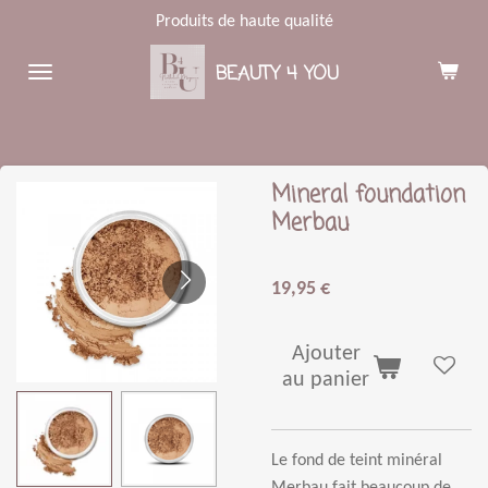
Produits de haute qualité
Passer
au
BEAUTY 4 YOU
contenu
principal
Mineral foundation
Merbau
19,95 €
Ajouter
au panier
Le fond de teint min
é
ral