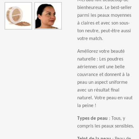
Merbau fait beaucoup de
bienheureux. Le best-seller
parmi les peaux moyennes
à
claires et avec son sous-
ton neutre, peut-
ê
tre aussi
votre match.
Am
é
liorez votre beaut
é
naturelle : Les poudres
a
é
riennes ont une belle
couvrance et donnent
à
la
peau un aspect uniforme
avec un r
é
sultat final
naturel. Votre peau en vaut
la peine !
Types de peau
: Tous, y
compris les peaux sensibles.