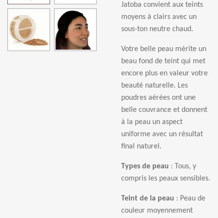
Jatoba convient aux teints
moyens
à
clairs avec un
sous-ton neutre chaud.
Votre belle peau m
é
rite un
beau fond de teint qui met
encore plus en valeur votre
beaut
é
naturelle. Les
poudres a
é
r
é
es ont une
belle couvrance et donnent
à
la peau un aspect
uniforme avec un r
é
sultat
final naturel.
Types de peau
: Tous, y
compris les peaux sensibles.
Teint de la peau
: Peau de
couleur moyenne
ment