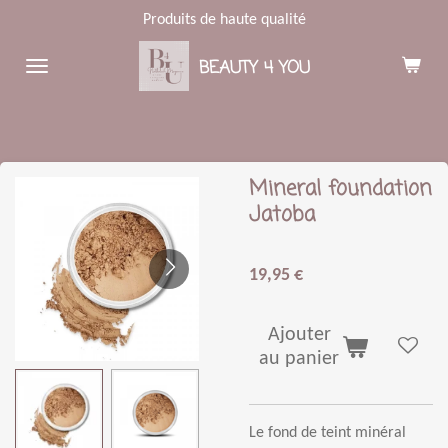
Produits de haute qualité
Passer
au
BEAUTY 4 YOU
contenu
principal
Mineral foundation
Jatoba
19,95 €
Ajouter
au panier
Le fond de teint min
é
ral