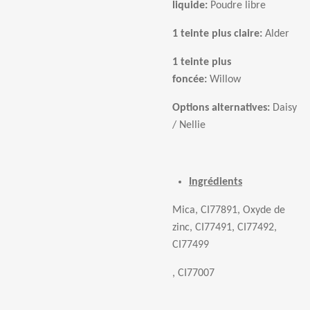
liquide:
Poudre libre
1 teinte plus claire:
Alder
1 teinte plus
fonc
é
e:
Willow
Options alternatives:
Daisy
/ Nellie
Ingrédients
Mica, CI77891, Oxyde de
zinc, CI77491, CI77492,
CI77499
, CI77007