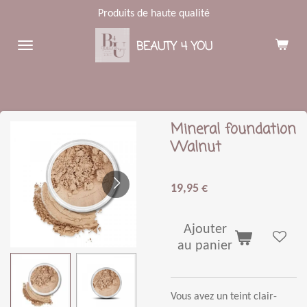
Produits de haute qualité
Passer
au
BEAUTY 4 YOU
contenu
principal
Mineral foundation
Walnut
19,95 €
Ajouter
au panier
Vous avez un teint clair-