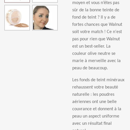
moyen et vous n
’ê
tes pas
s
û
r de la bonne teinte de
fond de teint ? Il y a de
fortes chances que Walnut
soit votre match ! Ce n
’
est
pas pour rien que Walnut
est un best-seller. La
couleur olive neutre se
marie
à
merveille avec la
peau de beaucoup.
Les fonds de teint min
é
raux
rehaussent votre beaut
é
naturelle : les poudres
a
é
riennes ont une belle
couvrance et donnent
à
la
peau un aspect uniforme
avec un r
é
sultat final