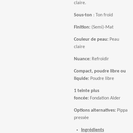
claire.
Sous-ton
: Ton froid
Finition:
(Semi)-Mat
Couleur de peau:
Peau
claire
Nuance:
Refroidir
Compact, poudre libre ou
liquide:
Poudre libre
1 teinte plus
fonc
é
e:
Fondation Alder
Options alternatives:
Pippa
press
é
e
Ingrédients