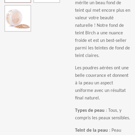
m
é
rite un beau fond de
teint qui met encore plus en
valeur votre beaut
é
naturelle ! Notre fond de
teint Birch a une nuance
froide et est un best-seller
parmi les teintes de fond de
teint claires.
Les poudres a
é
r
é
es ont une
belle couvrance et donnent
à
la peau un aspect
uniforme avec un r
é
sultat
final naturel.
Types de peau
: Tous, y
compris les peaux sensibles.
Teint de la peau
: Peau