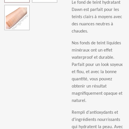
Le fond de teint hydratant
Dawn est parfait pour les
teints clairs
à
moyens avec
des nuances neutres
à
chaudes.
Nos fonds de teint liquides
min
é
raux ont un effet
waterproof et durable.
Parfait pour un look soyeux
et flou, et avec la bonne
quantit
é
, vous pouvez
obtenir un r
é
sultat
magnifiquement opaque et
naturel.
Rempli d
’
antioxydants et
d
’
ingr
é
dients nourrissants
qui hydratent la peau. Avec