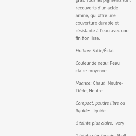
gras. Tous les pigments sont
recouverts d
’
un acide
amin
é
, qui offre une
couverture durable et
r
é
sistante
à
l
’
eau avec une
finition lisse.
Finition
:
Satin/
É
clat
Couleur de peau:
Peau
claire-moyenne
Nuance:
Chaud, Neutre-
Ti
è
de, Neutre
Compact, poudre libre ou
liquide:
Liquide
1 teinte plus claire:
Ivory