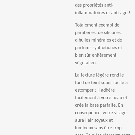
des propri
é
t
é
s anti-
inflammatoires et anti-
â
ge !
Totalement exempt de
parab
è
nes, de silicones,
d
’
huiles min
é
rales et de
parfums synth
é
tiques et
bien s
û
r enti
è
rement
v
é
g
é
talien.
La texture l
é
g
è
re rend le
fond de teint super facile
à
estomper ; Il adh
è
re
facilement
à
votre peau et
cr
é
e la base parfaite. En
cons
é
quence, votre visage
aura l
’
air soyeux et
lumineux sans
ê
tre trop