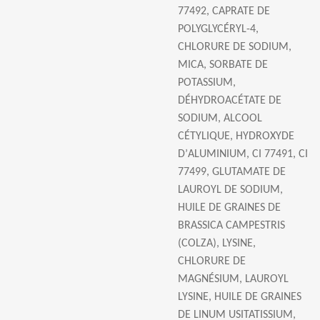
77492, CAPRATE DE
POLYGLYC
É
RYL-4,
CHLORURE DE SODIUM,
MICA, SORBATE DE
POTASSIUM,
D
É
HYDROAC
É
TATE DE
SODIUM, ALCOOL
C
É
TYLIQUE, HYDROXYDE
D
’
ALUMINIUM, CI 77491, CI
77499, GLUTAMATE DE
LAUROYL DE SODIUM,
HUILE DE GRAINES DE
BRASSICA CAMPESTRIS
(COLZA), LYSINE,
CHLORURE DE
MAGN
É
SIUM, LAUROYL
LYSINE, HUILE DE GRAINES
DE LINUM USITATISSIUM,