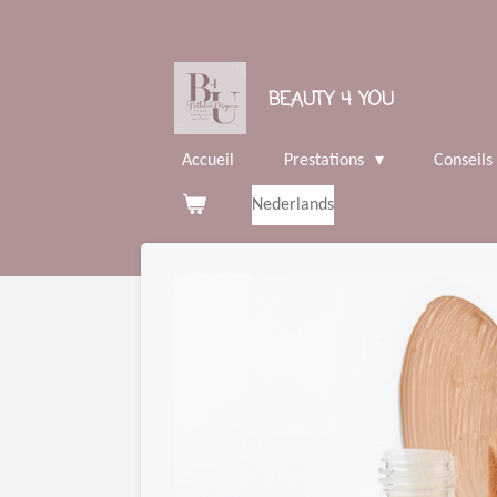
Passer
au
contenu
BEAUTY 4 YOU
principal
Accueil
Prestations
Conseils
Nederlands