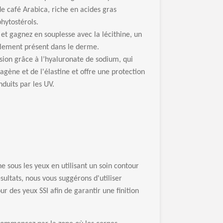
de caf
é
Arabica, riche en acides gras
phytost
é
rols.
et gagnez en souplesse avec la l
é
cithine, un
llement pr
é
sent dans le derme.
sion gr
â
ce
à
l
’
hyaluronate de sodium, qui
lag
è
ne et de l'
é
lastine et offre une protection
nduits par les UV.
 sous les yeux en utilisant un soin contour
é
sultats, nous vous sugg
é
rons d'utiliser
r des yeux SSI afin de garantir une finition