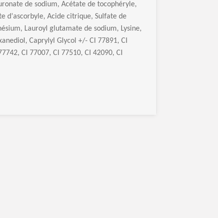
luronate de sodium, Ac
é
tate de tocoph
é
ryle,
te d
’
ascorbyle, Acide citrique, Sulfate de
n
é
sium, Lauroyl glutamate de sodium, Lysine,
anediol, Caprylyl Glycol +/- CI 77891, CI
77742, CI 77007, CI 77510, CI 42090, CI