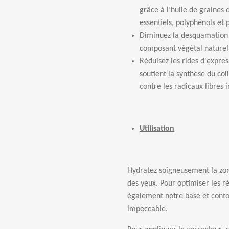
gr
â
ce
à
l
’
huile de graines 
essentiels, polyph
é
nols et 
Diminuez la desquamation 
composant v
é
g
é
tal nature
R
é
duisez les rides d'expres
soutient la synth
è
se du col
contre les radicaux libres i
Utilisation
Hydratez soigneusement la zone
des yeux. Pour optimiser les r
é
galement notre base et contou
impeccable.