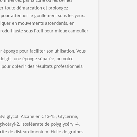
 commencez par la zone o
ù
les cernes
er toute d
é
marcation et prolongez
 pour att
é
nuer le gonflement sous les yeux.
pliquer en mouvements ascendants, en
oduit juste sous l'
œ
il pour mieux camoufler
ur
é
ponge pour faciliter son utilisation. Vous
 doigts, une
é
ponge s
é
par
é
e, ou notre
 pour obtenir des r
é
sultats professionnels.
tyl glycol, Alcane en C13-15, Glyc
é
rine,
glyc
é
ryl-2, Isost
é
arate de polyglyc
é
ryl-4,
rite de disteardimonium, Huile de graines