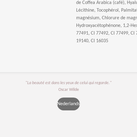
de Coffea Arabica (caf
é
), Hya
L
é
cithine, Tocoph
é
rol, Palmita
magn
é
sium, Chlorure de mag
Hydroxyac
é
toph
é
none, 1,2-Hex
77491, CI 77492, CI 77499, CI 
19140, CI 16035
"La beauté est dans les yeux de celui qui regarde."
Oscar Wilde
Nederlands