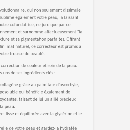
volutionnaire, qui non seulement dissimule
 sublime
é
galement votre peau, la laissant
notre cofondatrice, ne jure que par ce
idiennement et surnomme affectueusement "la
ture et sa pigmentation parfaites. Offrant
fini mat naturel, ce correcteur est promis
à
votre trousse de beaut
é
.
correction de couleur et soin de la peau.
s-uns de ses ingr
é
dients cl
é
s :
 collag
è
ne gr
â
ce au palmitate d
’
ascorbyle,
posoluble qui b
é
n
é
ficie
é
galement de
xydantes, faisant de lui un alli
é
pr
é
cieux
 la peau.
é
e, lisse et
é
quilibr
é
e avec la glyc
é
rine et le
relle de votre peau et gardez-la hydrat
é
e