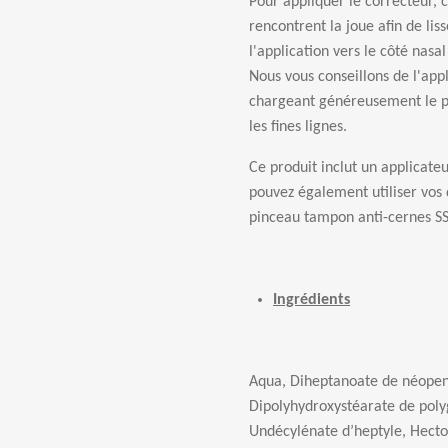
Pour appliquer le correcteur,
rencontrent la joue afin de liss
l'application vers le c
ô
t
é
nasal
Nous vous conseillons de l'ap
chargeant g
é
n
é
reusement le pr
les fines lignes.
Ce produit inclut un applicate
pouvez
é
galement utiliser vos
pinceau tampon anti-cernes SS
Ingrédients
Aqua, Diheptanoate de n
é
open
Dipolyhydroxyst
é
arate de poly
Und
é
cyl
é
nate d
’
heptyle, Hecto