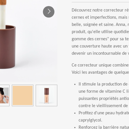
D
é
couvrez notre correcteur r
é
cernes et imperfections, mais
belle, soign
é
e et saine. Anna, 
produit, qu'elle utilise quot
gomme des cernes" pour sa tex
une couverture haute avec un 
devenir un incontournable de 
Ce correcteur unique combine 
Voici les avantages de quelque
Il stimule la production de
une forme de vitamine C li
puissantes propri
é
t
é
s antio
contre le vieillissement de
Profitez d'une peau hydrat
caprylglycol.
Renforcez la barri
è
re natu