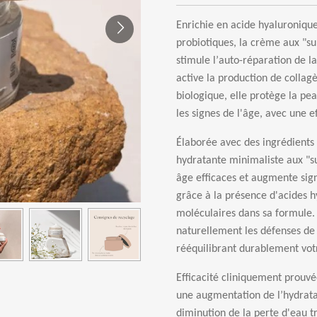
Enrichie en acide hyaluronique
probiotiques, la cr
è
me aux "su
stimule l
’
auto-r
é
paration de la
active la production de collag
biologique, elle prot
è
ge la pea
les signes de l'
â
ge, avec une ef
É
labor
é
e avec des ingr
é
dients
hydratante minimaliste aux "s
â
ge efficaces et augmente sign
gr
â
ce
à
la pr
é
sence d'acides h
mol
é
culaires dans sa formule.
naturellement les d
é
fenses de 
r
éé
quilibrant durablement vo
Efficacit
é
cliniquement prouv
é
une augmentation de l
’
hydrata
diminution de la perte d'eau t