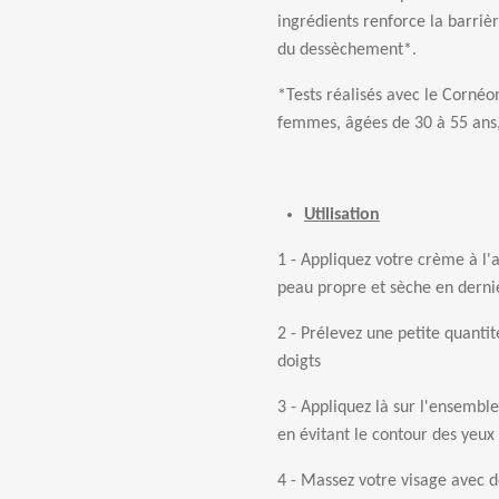
ingr
é
dients renforce la barri
è
du dess
è
chement*.
*Tests r
é
alis
é
s avec le Corn
é
o
femmes,
â
g
é
es de 30
à
55 ans,
Utilisation
1 - Appliquez votre crème à l'
peau propre et sèche en derni
2 - Prélevez une petite quanti
doigts
3 - Appliquez là sur l'ensemble
en évitant le contour des yeux
4 - Massez votre visage avec 