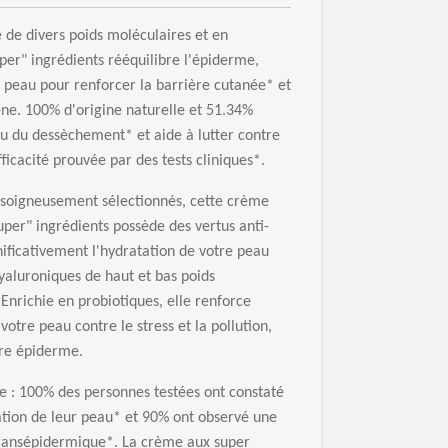
 de divers poids mol
é
culaires et en
per" ingr
é
dients r
éé
quilibre l'
é
piderme,
 peau pour renforcer la barri
è
re cutan
é
e* et
è
ne. 100% d'origine naturelle et 51.34%
u du dess
è
chement* et aide
à
lutter contre
ficacit
é
prouv
é
e par des tests cliniques*.
 soigneusement s
é
lectionn
é
s, cette cr
è
me
uper" ingr
é
dients poss
è
de des vertus anti-
ificativement l'hydratation de votre peau
yaluroniques de haut et bas poids
 Enrichie en probiotiques, elle renforce
votre peau contre le stress et la pollution,
tre
é
piderme.
e : 100% des personnes test
é
es ont constat
é
tion de leur peau* et 90% ont observ
é
une
rans
é
pidermique*. La cr
è
me aux super