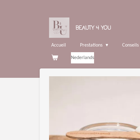
Passer
au
contenu
BEAUTY 4 YOU
principal
Accueil
Prestations
Conseils
Nederlands