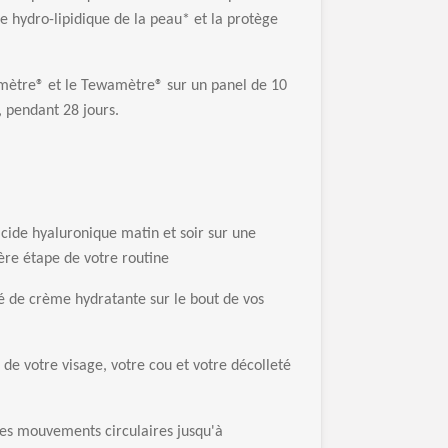
re hydro-lipidique de la peau* et la prot
è
ge
m
è
tre
®
et le Tewam
è
tre
®
sur un panel de 10
 pendant 28 jours.
acide hyaluronique matin et soir sur une
ère étape de votre routine
té de crème hydratante sur le bout de vos
 de votre visage, votre cou et votre décolleté
des mouvements circulaires jusqu'à