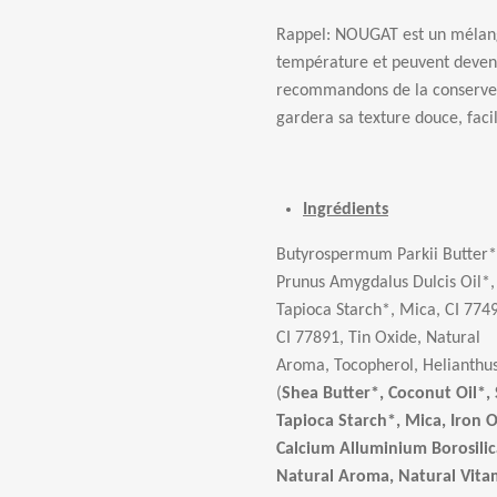
Rappel: NOUGAT est un mélange
température et peuvent deveni
recommandons de la conserver
gardera sa texture douce, faci
Ingrédients
Butyrospermum Parkii Butter*,
Prunus Amygdalus Dulcis Oil*
Tapioca Starch*, Mica, CI 7749
CI 77891, Tin Oxide, Natural
Aroma, Tocopherol, Helianthus
(
Shea Butter*, Coconut Oil*,
Tapioca Starch*, Mica, Iron O
Calcium Alluminium Borosilica
Natural Aroma, Natural Vitami