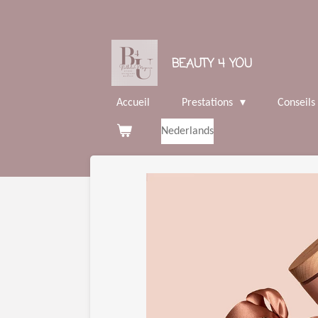
Passer
au
contenu
BEAUTY 4 YOU
principal
Accueil
Prestations
Conseils
Nederlands