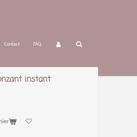
Contact
FAQ
onzant instant
nier