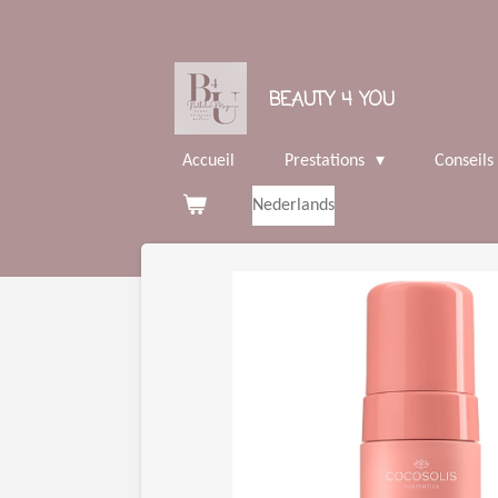
Passer
au
contenu
BEAUTY 4 YOU
principal
Accueil
Prestations
Conseils
Nederlands