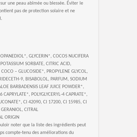
er sur une peau abîmée ou blessée. Éviter le
ontient pas de protection solaire et ne
l.
OPANEDIOL*, GLYCERIN*, COCOS NUCIFERA
POTASSIUM SORBATE, CITRIC ACID,
 COCO – GLUCOSIDE*, PROPYLENE GLYCOL,
TRIDECETH-9, BISABOLOL, PARFUM, SODIUM
LOE BARBADENSIS LEAF JUICE POWDER*,
-6 CAPRYLATE*, POLYGLYCERYL-4 CAPRATE*,
NATE*, CI 42090, CI 17200, CI 15985, CI
 GERANIOL, CITRAL
L ORIGIN
loir noter que la liste des ingrédients peut
mps compte-tenu des améliorations du