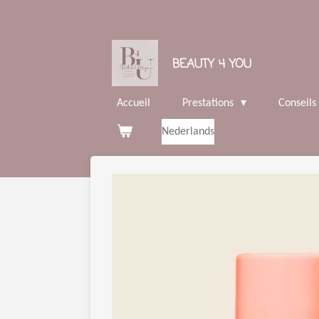
Passer
au
contenu
BEAUTY 4 YOU
principal
Accueil
Prestations
Conseils
Nederlands