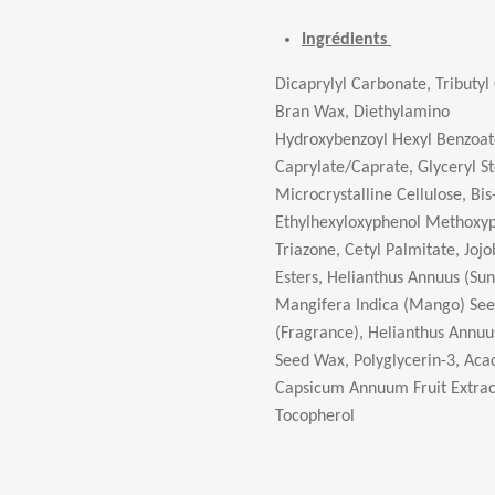
Ingrédients
Dicaprylyl Carbonate, Tributyl 
Bran
Wax, Diethylamino
Hydroxybenzoyl Hexyl Benzoat
Caprylate/Caprate, Glyceryl St
Microcrystalline Cellulose, Bis
Ethylhexyloxyphenol Methoxyph
Triazone, Cetyl Palmitate, Joj
Esters, Helianthus Annuus (Sun
Mangifera Indica (Mango) See
(Fragrance), Helianthus Annuu
Seed Wax, Polyglycerin-3, Aca
Capsicum Annuum Fruit Extrac
Tocopherol