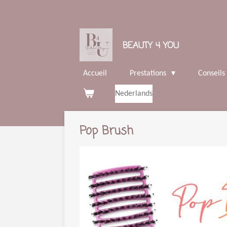
Passer
au
contenu
BEAUTY 4 YOU
principal
Accueil
Prestations
Conseils
Nederlands
Pop Brush